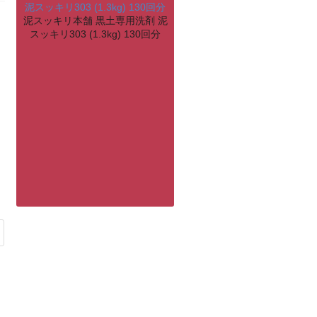
泥スッキリ本舗 黒土専用洗剤 泥
スッキリ303 (1.3kg) 130回分