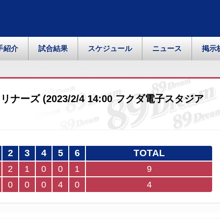
手紹介
試合結果
スケジュール
ニュース
掲示
ナーズ (2023/2/4 14:00 フクダ電子スタジア
2
3
4
5
6
TOTAL
2
1
0
0
1
9
0
0
0
4
0
4