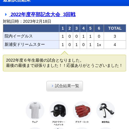
2022年度卒部記念大会 3回戦
対戦日時：2023年2月18日
1
2
3
4
5
6
TOTAL
院内イーグルス
1
0
0
1
1
0
3
新浦安ドリームスター
1
0
1
0
1
1x
4
2022年度６年生最後の試合となりました。
最後の最後まで頑張りました！！応援ありがとうございました！
試合結果一覧