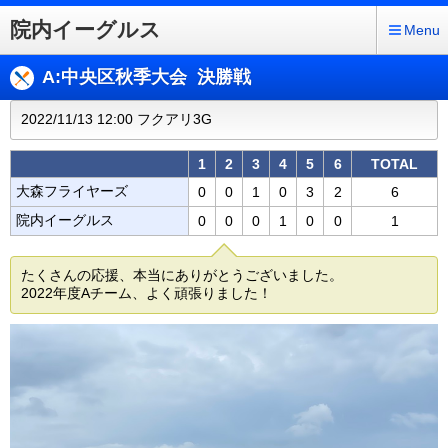
院内イーグルス
Menu
A:中央区秋季大会 決勝戦
2022/11/13 12:00 フクアリ3G
1
2
3
4
5
6
TOTAL
大森フライヤーズ
0
0
1
0
3
2
6
院内イーグルス
0
0
0
1
0
0
1
たくさんの応援、本当にありがとうございました。
2022年度Aチーム、よく頑張りました！