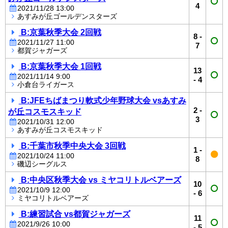
4
2021/11/28 13:00
あすみが丘ゴールデンスターズ
B:京葉秋季大会 2回戦
8
-
2021/11/27 11:00
7
都賀ジャガーズ
B:京葉秋季大会 1回戦
13
2021/11/14 9:00
-
4
小倉台ライガース
B:JFEちばまつり軟式少年野球大会 vsあすみ
2
-
が丘コスモスキッド
3
2021/10/31 12:00
あすみが丘コスモスキッド
B:千葉市秋季中央大会 3回戦
1
-
2021/10/24 11:00
8
磯辺シーグルス
B:中央区秋季大会 vs ミヤコリトルベアーズ
10
2021/10/9 12:00
-
6
ミヤコリトルベアーズ
B:練習試合 vs都賀ジャガーズ
11
2021/9/26 10:00
-
5